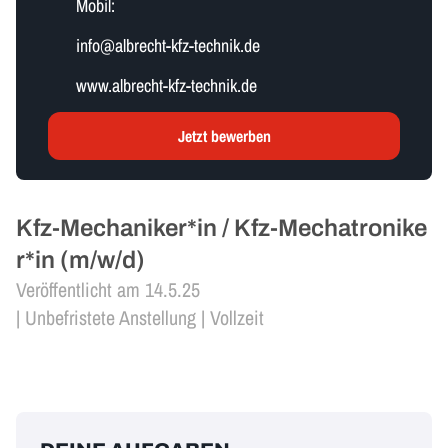
Mobil:
i​n​f​o​@albrecht-kfz-technik.de
www.albrecht-kfz-technik.de
Jetzt bewerben
Kfz-Mechaniker*in / Kfz-Mechatronike
r*in (m/w/d)
Veröffentlicht am 14.5.25
| Unbefristete Anstellung | Vollzeit