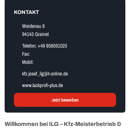
KONTAKT
Weidenau 8
94143 Grainet
Telefon:
+49 858591020
Fax:
Mobil:
k​f​z​.​j​o​s​e​f​_​i​l​g​@t-online.de
www.lackprofi-plus.de
Jetzt bewerben
Willkommen bei ILG – Kfz-Meisterbetrieb &