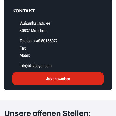
KONTAKT
Waisenhausstr. 44
80637 München
Telefon:
+49 89155072
Fax:
Mobil:
i​n​f​o​@kfzbeyer.com
Jetzt bewerben
Unsere offenen Stellen: