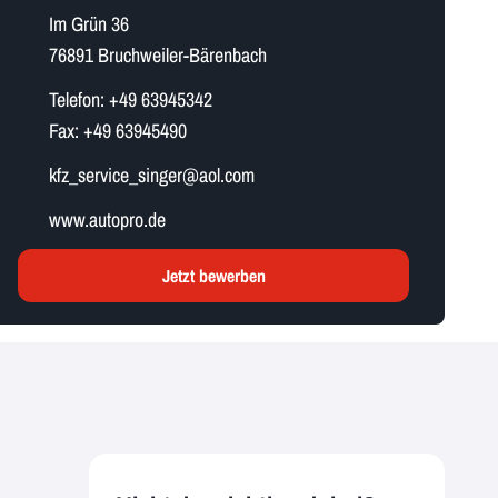
Im Grün 36
76891 Bruchweiler-Bärenbach
Telefon:
+49 63945342
Fax:
+49 63945490
k​f​z​_​s​e​r​v​i​c​e​_​s​i​n​g​e​r​@aol.com
www.autopro.de
Jetzt bewerben