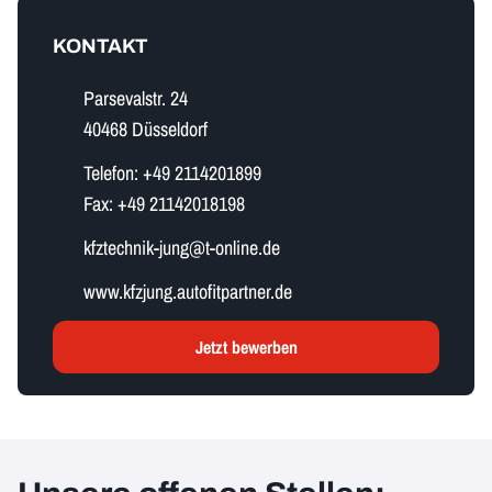
KONTAKT
Parsevalstr. 24
40468 Düsseldorf
Telefon:
+49 2114201899
Fax:
+49 21142018198
k​f​z​t​e​c​h​n​i​k​-​j​u​n​g​@t-online.de
www.kfzjung.autofitpartner.de
Jetzt bewerben