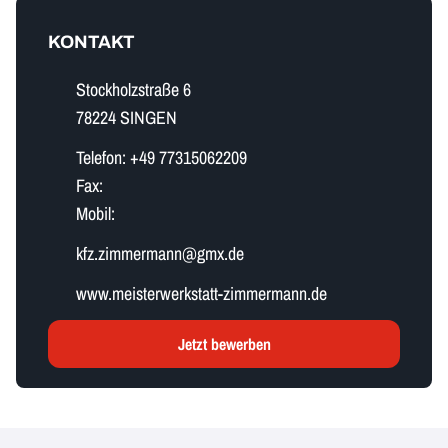
KONTAKT
Stockholzstraße 6
78224 SINGEN
Telefon:
+49 77315062209
Fax:
Mobil:
k​f​z​.​z​i​m​m​e​r​m​a​n​n​@gmx.de
www.meisterwerkstatt-zimmermann.de
Jetzt bewerben