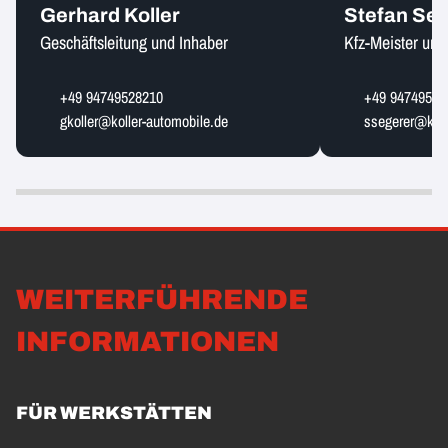
Gerhard Koller
Stefan Se
Geschäftsleitung und Inhaber
Kfz-Meister und
+49 94749528210
+49 94749528
gkoller@koller-automobile.de
ssegerer@koll
WEITERFÜHRENDE
INFORMATIONEN
FÜR WERKSTÄTTEN