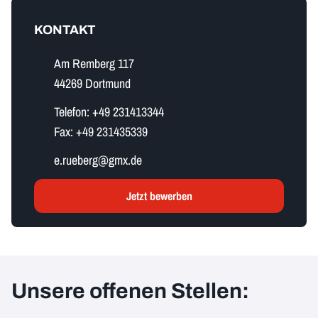
KONTAKT
Am Remberg 117
44269 Dortmund
Telefon:
+49 231413344
Fax:
+49 231435339
e​.​r​u​e​b​e​r​g​@gmx.de
Jetzt bewerben
Unsere offenen Stellen: