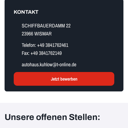
KONTAKT
SCHIFFBAUERDAMM 22
23966 WISMAR
Telefon:
+49 3841762461
Fax:
+49 3841762149
a​u​t​o​h​a​u​s​.​k​u​h​l​o​w​@t-online.de
Jetzt bewerben
Unsere offenen Stellen: