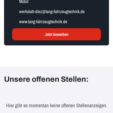
Mobil:
w​e​r​k​s​t​a​t​t​-​d​i​e​z​@lang-fahrzeugtechnik.de
www.lang-fahrzeugtechnik.de
Jetzt bewerben
Unsere offenen Stellen:
Hier gibt es momentan keine offenen Stellenanzeigen.