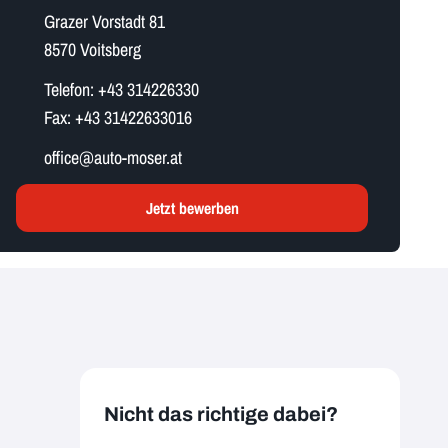
Grazer Vorstadt 81
8570 Voitsberg
Telefon:
+43 314226330
Fax:
+43 31422633016
o​f​f​i​c​e​@auto-moser.at
Jetzt bewerben
Nicht das richtige dabei?