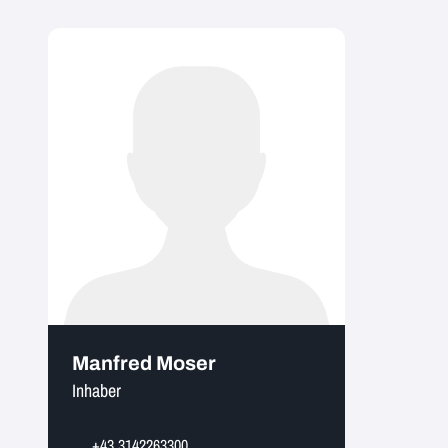
Manfred Moser
Inhaber
+43 3142263300