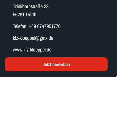
Trinkbornstraße 23
56281 Dörth
Telefon:
+49 6747951770
k​f​z​-​k​l​o​e​p​p​e​l​@gmx.de
www.kfz-kloeppel.de
Jetzt bewerben