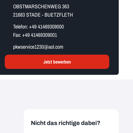
OBSTMARSCHENWEG 363
21683 STADE - BUETZFLETH
Telefon:
+49 41469309000
Fax:
+49 41469309001
p​k​w​s​e​r​v​i​c​e​1​2​3​0​@aol.com
Jetzt bewerben
Nicht das richtige dabei?