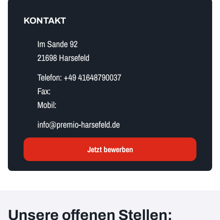
KONTAKT
Im Sande 92
21698 Harsefeld
Telefon:
+49 41648790037
Fax:
Mobil:
i​n​f​o​@premio-harsefeld.de
Jetzt bewerben
Unsere offenen Stellen: