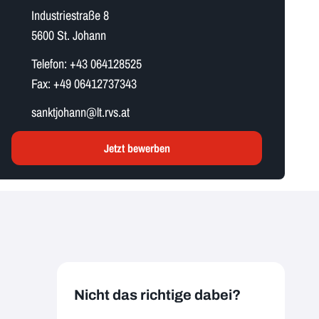
Industriestraße 8
5600 St. Johann
Telefon:
+43 064128525
Fax:
+49 06412737343
s​a​n​k​t​j​o​h​a​n​n​@lt.rvs.at
Jetzt bewerben
Nicht das richtige dabei?