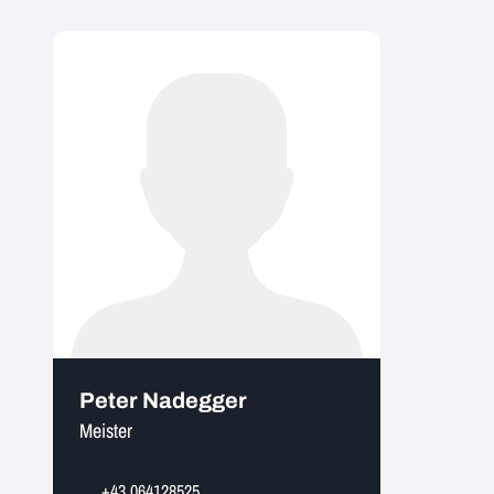
Peter Nadegger
Meister
+43 064128525