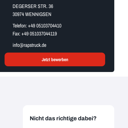
DEGERSER STR. 36
30974 WENNIGSEN
Telefon:
+49 05103704410
Fax:
+49 051037044119
i​n​f​o​@rapstruck.de
Jetzt bewerben
Nicht das richtige dabei?