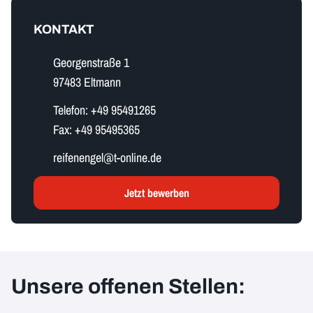
KONTAKT
Georgenstraße 1
97483 Eltmann
Telefon:
+49 95491265
Fax:
+49 95495365
r​e​i​f​e​n​e​n​g​e​l​@t-online.de
Jetzt bewerben
Unsere offenen Stellen: