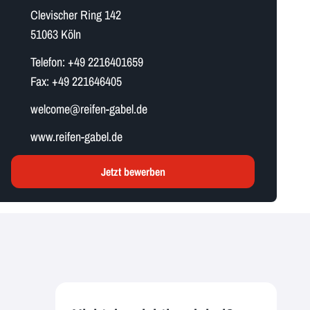
Clevischer Ring 142
51063 Köln
Telefon:
+49 2216401659
Fax:
+49 221646405
w​e​l​c​o​m​e​@reifen-gabel.de
www.reifen-gabel.de
Jetzt bewerben