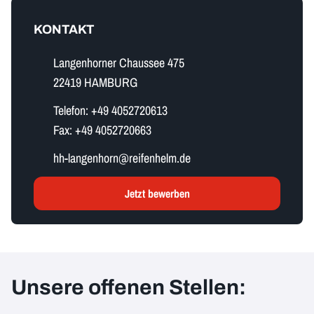
KONTAKT
Langenhorner Chaussee 475
22419 HAMBURG
Telefon:
+49 4052720613
Fax:
+49 4052720663
h​h​-​l​a​n​g​e​n​h​o​r​n​@reifenhelm.de
Jetzt bewerben
Unsere offenen Stellen: