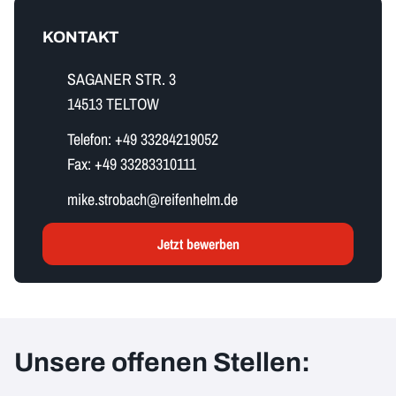
KONTAKT
SAGANER STR. 3
14513 TELTOW
Telefon:
+49 33284219052
Fax:
+49 33283310111
m​i​k​e​.​s​t​r​o​b​a​c​h​@reifenhelm.de
Jetzt bewerben
Unsere offenen Stellen: