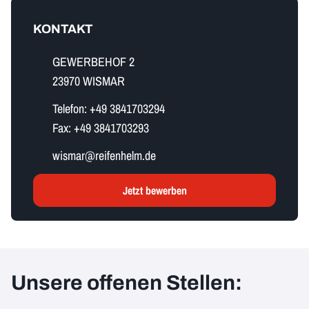
KONTAKT
GEWERBEHOF 2
23970 WISMAR
Telefon:
+49 3841703294
Fax:
+49 3841703293
w​i​s​m​a​r​@reifenhelm.de
Jetzt bewerben
Unsere offenen Stellen: