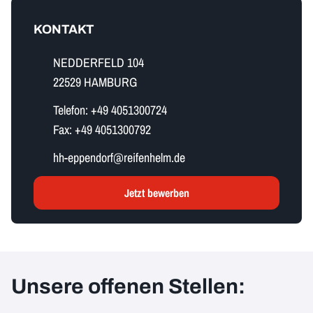
KONTAKT
NEDDERFELD 104
22529 HAMBURG
Telefon:
+49 4051300724
Fax:
+49 4051300792
h​h​-​e​p​p​e​n​d​o​r​f​@reifenhelm.de
Jetzt bewerben
Unsere offenen Stellen: