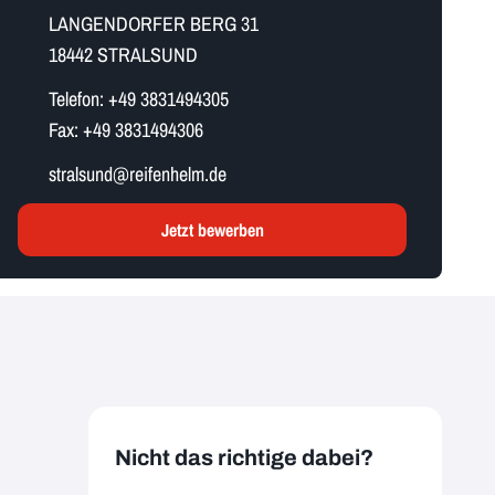
LANGENDORFER BERG 31
18442 STRALSUND
Telefon:
+49 3831494305
Fax:
+49 3831494306
s​t​r​a​l​s​u​n​d​@reifenhelm.de
Jetzt bewerben
Nicht das richtige dabei?