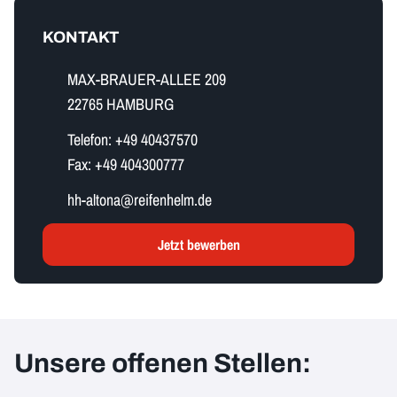
KONTAKT
MAX-BRAUER-ALLEE 209
22765 HAMBURG
Telefon:
+49 40437570
Fax:
+49 404300777
h​h​-​a​l​t​o​n​a​@reifenhelm.de
Jetzt bewerben
Unsere offenen Stellen: