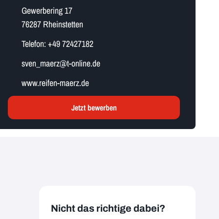
Gewerbering 17
76287 Rheinstetten
Telefon:
+49 72427182
s​v​e​n​_​m​a​e​r​z​@t-online.de
www.reifen-maerz.de
Jetzt bewerben
Nicht das richtige dabei?