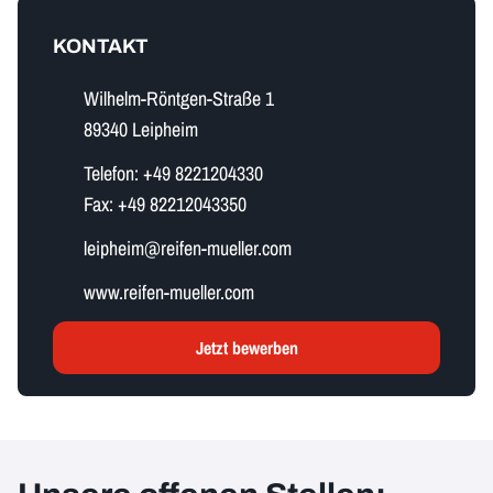
KONTAKT
Wilhelm-Röntgen-Straße 1
89340 Leipheim
Telefon:
+49 8221204330
Fax:
+49 82212043350
l​e​i​p​h​e​i​m​@reifen-mueller.com
www.reifen-mueller.com
Jetzt bewerben