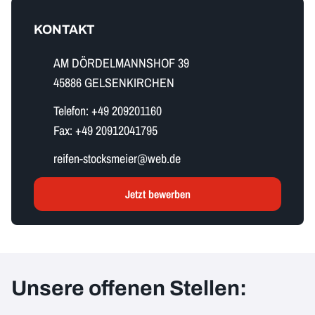
KONTAKT
AM DÖRDELMANNSHOF 39
45886 GELSENKIRCHEN
Telefon:
+49 209201160
Fax:
+49 20912041795
r​e​i​f​e​n​-​s​t​o​c​k​s​m​e​i​e​r​@web.de
Jetzt bewerben
Unsere offenen Stellen: