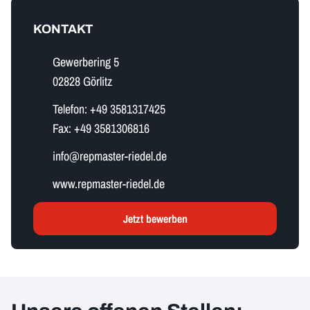
KONTAKT
Gewerbering 5
02828 Görlitz
Telefon:
+49 3581317425
Fax:
+49 3581306816
i​n​f​o​@repmaster-riedel.de
www.repmaster-riedel.de
Jetzt bewerben