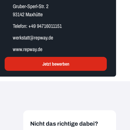
Gruber-Sperl-Str. 2
93142 Maxhütte
Telefon:
+49 94716011151
w​e​r​k​s​t​a​t​t​@repway.de
www.repway.de
Jetzt bewerben
Nicht das richtige dabei?