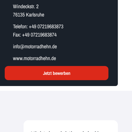
Windeckstr. 2
76135 Karlsruhe
Telefon:
+49 07219683873
Fax:
+49 07219683874
i​n​f​o​@motorradhehn.de
www.motorradhehn.de
Jetzt bewerben