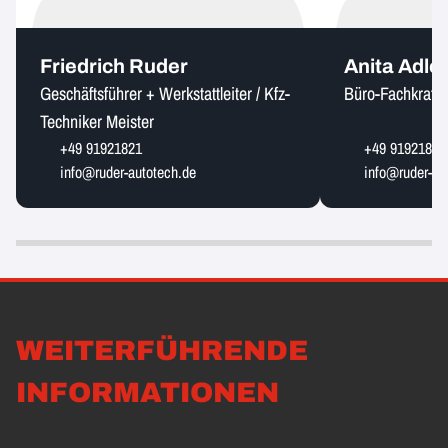
Friedrich Ruder
Anita Adle
Geschäftsführer + Werkstattleiter / Kfz-
Büro-Fachkraft
Techniker Meister
+49 91921821
+49 91921821
info@ruder-autotech.de
info@ruder-au
WEITERFÜHRENDE
INFORMATIONEN