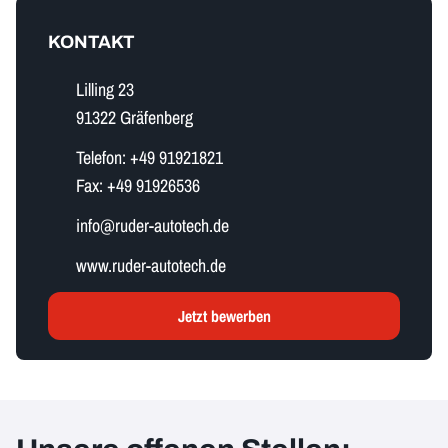
KONTAKT
Lilling 23
91322 Gräfenberg
Telefon:
+49 91921821
Fax:
+49 91926536
i​n​f​o​@ruder-autotech.de
www.ruder-autotech.de
Jetzt bewerben