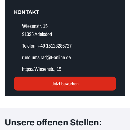
KONTAKT
Wiesenstr. 15
91325 Adelsdorf
Telefon:
+49 15123286727
r​u​n​d​.​u​m​s​.​r​a​d​@t-online.de
https://Wiesenstr., 15
Jetzt bewerben
Unsere offenen Stellen: