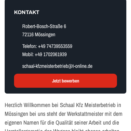
KONTAKT
Robert-Bosch-Straße 6
72116 Mössingen
Telefon:
+49 74739553559
Mobil:
+49 1702061939
s​c​h​a​a​l​-​k​f​z​m​e​i​s​t​e​r​b​e​t​r​i​e​b​@t-online.de
Jetzt bewerben
Herzlich Willkommen bei Schaal Kfz Meisterbetrieb in
Mössingen bei uns steht der Werkstattmeister mit dem
eigenen Namen für die Qualität seiner Arbeit und die