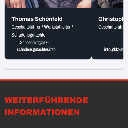
Thomas Schönfeld
Christoph
Geschäftsführer / Werkstattleiter /
Geschäftsführer
Schadensgutachter
T.Schoenfeld@kfz-
schadensgutachter.info
info@kfz-sw.d
WEITERFÜHRENDE
INFORMATIONEN