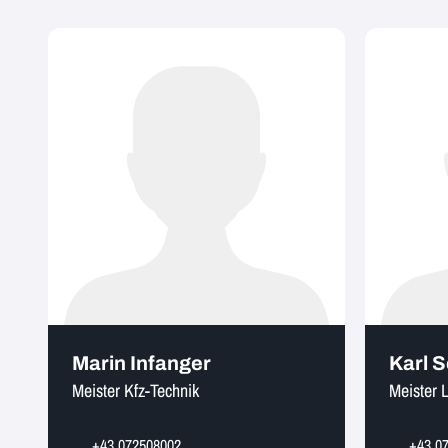
Marin Infanger
Karl 
Meister Kfz-Technik
Meister 
+43 072508002
+43 0