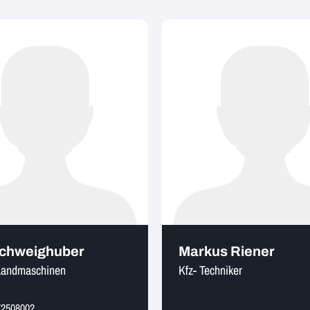
Schweighuber
Markus Riener
Landmaschinen
Kfz- Techniker
72508002