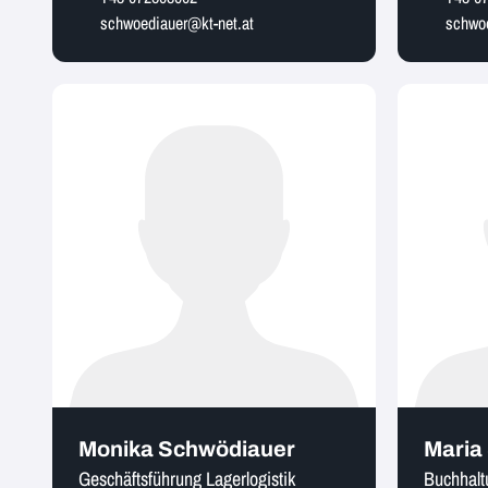
schwoediauer@kt-net.at
schwoe
Monika Schwödiauer
Maria
Geschäftsführung Lagerlogistik
Buchhalt