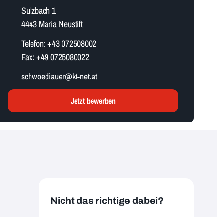
Sulzbach 1
4443 Maria Neustift
Telefon:
+43 072508002
Fax:
+49 0725080022
s​c​h​w​o​e​d​i​a​u​e​r​@kt-net.at
Jetzt bewerben
Nicht das richtige dabei?