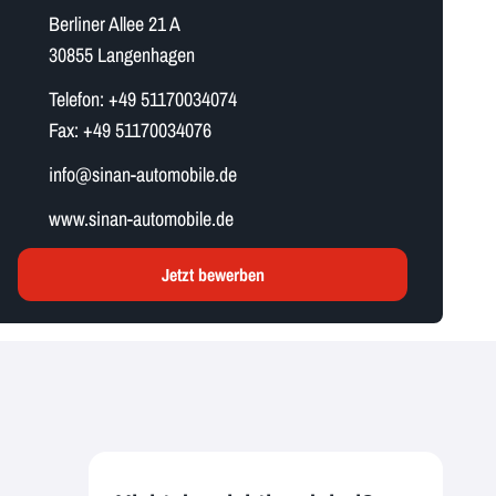
Berliner Allee 21 A
30855 Langenhagen
Telefon:
+49 51170034074
Fax:
+49 51170034076
i​n​f​o​@sinan-automobile.de
www.sinan-automobile.de
Jetzt bewerben