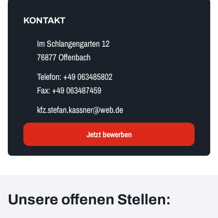
KONTAKT
Im Schlangengarten 12
76877 Offenbach
Telefon:
+49 063485802
Fax:
+49 063487459
k​f​z​.​s​t​e​f​a​n​.​k​a​s​s​n​e​r​@web.de
Jetzt bewerben
Unsere offenen Stellen: