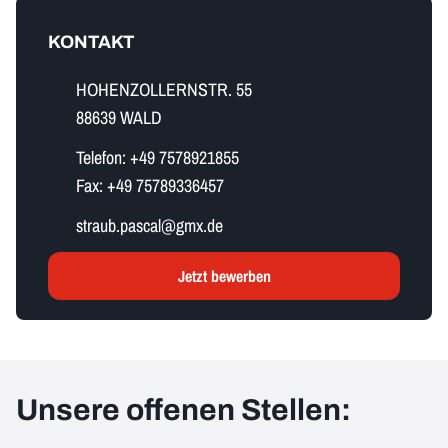
KONTAKT
HOHENZOLLERNSTR. 55
88639 WALD
Telefon:
+49 7578921855
Fax:
+49 75789336457
s​t​r​a​u​b​.​p​a​s​c​a​l​@gmx.de
Jetzt bewerben
Unsere offenen Stellen: