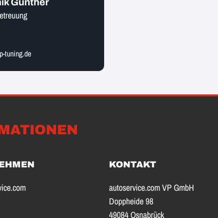
ik Günther
etreuung
-tuning.de
MATIONEN
EHMEN
KONTAKT
vice.com
autoservice.com VP GmbH
Doppheide 98
49084 Osnabrück