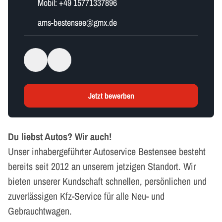
Mobil:
+49 15771337896
a​m​s​-​b​e​s​t​e​n​s​e​e​@gmx.de
Jetzt bewerben
Du liebst Autos? Wir auch!
Unser inhabergeführter Autoservice Bestensee besteht
bereits seit 2012 an unserem jetzigen Standort. Wir
bieten unserer Kundschaft schnellen, persönlichen und
zuverlässigen Kfz-Service für alle Neu- und
Gebrauchtwagen.