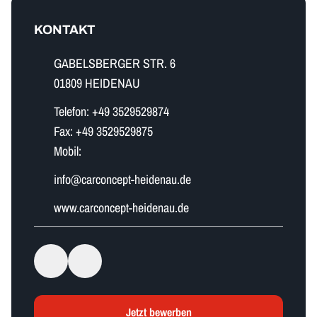
KONTAKT
GABELSBERGER STR. 6
01809 HEIDENAU
Telefon:
+49 3529529874
Fax:
+49 3529529875
Mobil:
i​n​f​o​@carconcept-heidenau.de
www.carconcept-heidenau.de
Jetzt bewerben