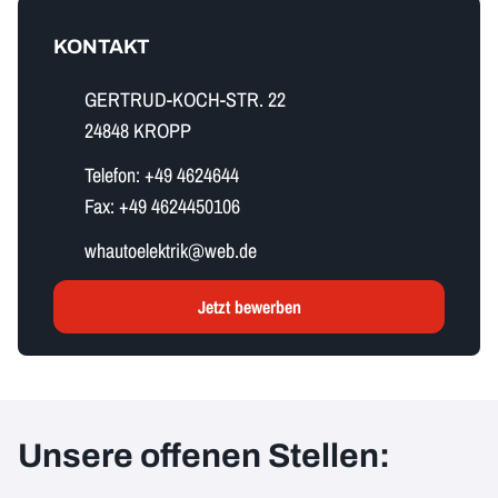
KONTAKT
GERTRUD-KOCH-STR. 22
24848 KROPP
Telefon:
+49 4624644
Fax:
+49 4624450106
w​h​a​u​t​o​e​l​e​k​t​r​i​k​@web.de
Jetzt bewerben
Unsere offenen Stellen: