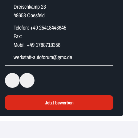
Dreischkamp 23
48653 Coesfeld
Telefon:
+49 25418448645
Fax:
Mobil:
+49 1788718356
w​e​r​k​s​t​a​t​t​-​a​u​t​o​f​o​r​u​m​@gmx.de
Jetzt bewerben