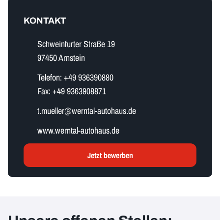
KONTAKT
Schweinfurter Straße 19
97450 Arnstein
Telefon:
+49 936390880
Fax:
+49 9363908871
t​.​m​u​e​l​l​e​r​@werntal-autohaus.de
www.werntal-autohaus.de
Jetzt bewerben