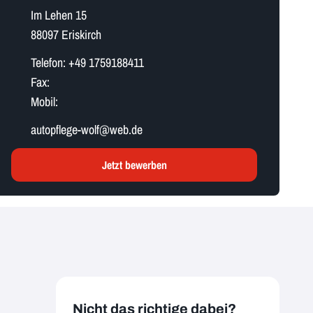
Im Lehen 15
88097 Eriskirch
Telefon:
+49 1759188411
Fax:
Mobil:
a​u​t​o​p​f​l​e​g​e​-​w​o​l​f​@web.de
Jetzt bewerben
Nicht das richtige dabei?